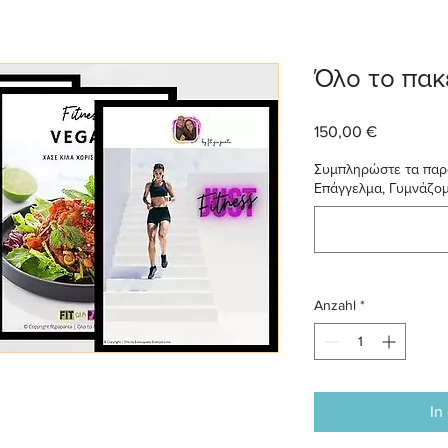
Όλο το πακ
Preis
150,00 €
Συμπληρώστε τα παρα
Επάγγελμα, Γυμνάζομαι
Anzahl
*
In