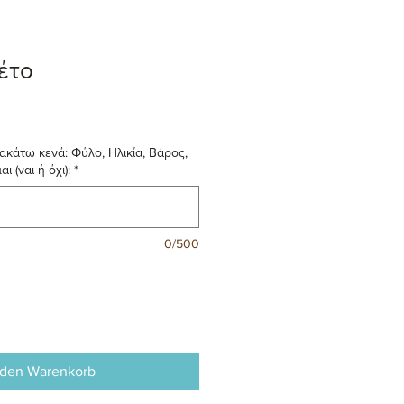
έτο
κάτω κενά: Φύλο, Ηλικία, Βάρος,
 (ναι ή όχι):
*
0/500
 den Warenkorb